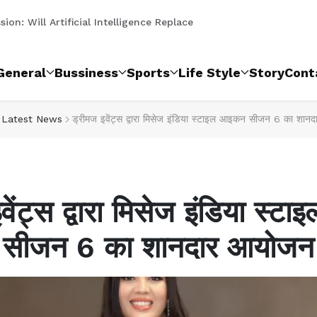
मानेसर शहर में नई शाखा का किया शुभ...
ion: Will Artificial Intelligence Replace Law...
 Social Evil That Refuses to End on the Name Of...
 आइकन सीजन 6 का शानदार आयोजन...
ंस कॉम्पिटिशन में शानदार प्रदर्शन क...
ने पेश की शुद्धता की नई मिसाल, हाई ...
पुलिस ने 2 आरोपी दबोचे...
ी, 20 हजार तक का चालान, 3 नए पुलिस बूथ श...
ंस फिटनेस अकादमी द्वारा धमाकेदार...
दिवस पर ध्वजारोहण।
General
Bussiness
Sports
Life Style
Story
Cont
Latest News
ड्रीमज इवेंट्स द्वारा मिसेज इंडिया स्टाइल आइकन सीजन 6 का शा
वेंट्स द्वारा मिसेज इंडिया स्
सीजन 6 का शानदार आयोजन