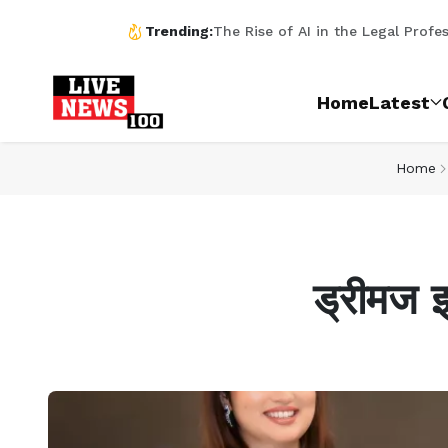
नैनीताल बैंक ने हरियाणा में गुरुग्राम ज़िले के 
The Rise of AI in the Legal Profess
Trending:
Dowry System in Indian Society: A
ड्रीमज इवेंट्स द्वारा मिसेज इंडिया स्टाइल
एक ही दिन में दो अलग-अलग राष्ट्रीय स्तर के डा
भारत मंडपम एक्सपो 2026: 'भूमिकर्मा नेचुरल्स' 
दिल्ली के ज्योति नगर में ब्लाइंड मर्डर सुलझा | 
एनएच-24 दिल्ली–मेरठ एक्सप्रेस-वे पर सख्त
गुरुग्राम में सांस्कृतिक डांस कार्यक्रम: रीतू डा
विकासखंड कार्यालय चंडौस पर 77वें गणतंत्र 
Home
Latest
Home
ड्रीमज इ