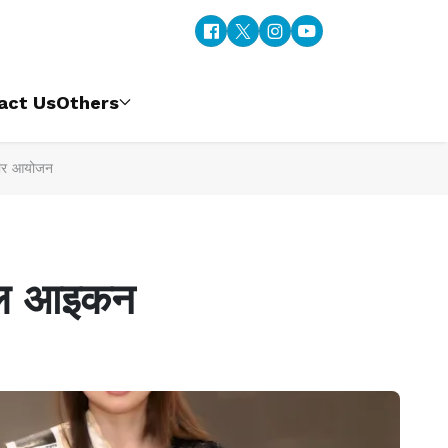
act Us
Others
नदार आयोजन
टाइल आइकन