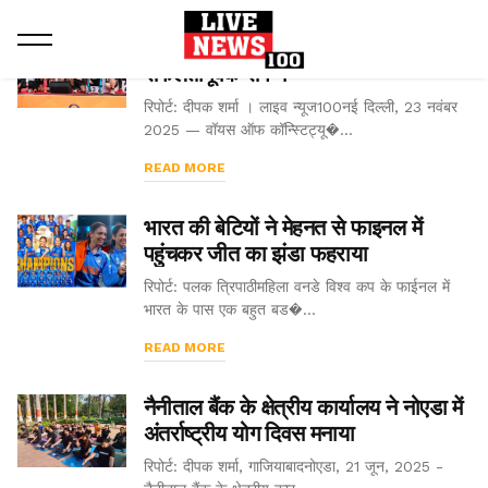
भारत का भविष्य – शाहोथॉन 2025
सफलतापूर्वक संपन्न
रिपोर्ट: दीपक शर्मा । लाइव न्यूज100नई दिल्ली, 23 नवंबर
2025 — वॉयस ऑफ कॉन्स्टिट्यू�...
READ MORE
भारत की बेटियों ने मेहनत से फाइनल में
पहुंचकर जीत का झंडा फहराया
रिपोर्ट: पलक त्रिपाठीमहिला वनडे विश्व कप के फाईनल में
भारत के पास एक बहुत बड�...
READ MORE
नैनीताल बैंक के क्षेत्रीय कार्यालय ने नोएडा में
अंतर्राष्ट्रीय योग दिवस मनाया
रिपोर्ट: दीपक शर्मा, गाजियाबादनोएडा, 21 जून, 2025 -