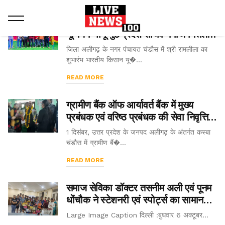
श्री रामलीला का शुभारंभ भारतीय किसान
यूनियन भानू गुट प्रदेश सचिव मनोज मित्तल ने
किया।
जिला अलीगढ़ के नगर पंचायत चंडौस में श्री रामलीला का
शुभारंभ भारतीय किसान यू�...
READ MORE
ग्रामीण बैंक ऑफ आर्यावर्त बैंक में मुख्य
प्रबंधक एवं वरिष्ठ प्रबंधक की सेवा निवृत्ति
पर दी गई विदाई।
1 दिसंबर, उत्तर प्रदेश के जनपद अलीगढ़ के अंतर्गत कस्बा
चंडौस में ग्रामीण बैं�...
READ MORE
समाज सेविका डॉक्टर तसनीम अली एवं पूनम
धोंचौक ने स्टेशनरी एवं स्पोर्ट्स का सामान
किया मुफ्त वितरित
Large Image Caption दिल्ली :बुधवार 6 अक्टूबर...