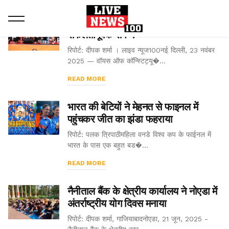
भारत का भविष्य – शाहोथॉन 2025
सफलतापूर्वक संपन्न
रिपोर्ट: दीपक शर्मा । लाइव न्यूज100नई दिल्ली, 23 नवंबर
2025 — वॉयस ऑफ कॉन्स्टिट्यू�...
READ MORE
भारत की बेटियों ने मेहनत से फाइनल में
पहुंचकर जीत का झंडा फहराया
रिपोर्ट: पलक त्रिपाठीमहिला वनडे विश्व कप के फाईनल में
भारत के पास एक बहुत बड�...
READ MORE
नैनीताल बैंक के क्षेत्रीय कार्यालय ने नोएडा में
अंतर्राष्ट्रीय योग दिवस मनाया
रिपोर्ट: दीपक शर्मा, गाजियाबादनोएडा, 21 जून, 2025 -