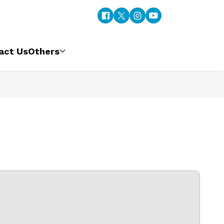
act Us
Others