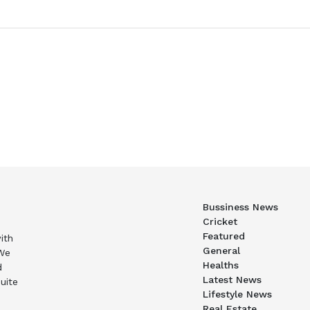
Bussiness News
Cricket
Featured
ith
General
 We
Healths
d
Latest News
uite
Lifestyle News
Real Estate