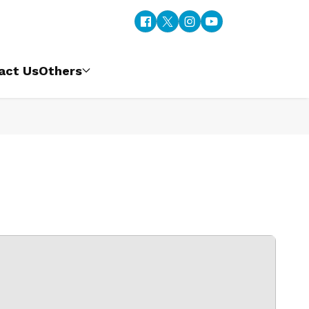
act Us
Others