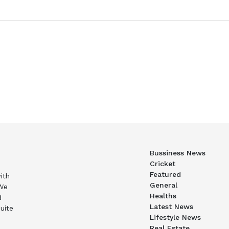
Bussiness News
Cricket
Featured
ith
General
 We
Healths
d
Latest News
uite
Lifestyle News
Real Estate