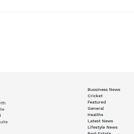
Bussiness News
Cricket
Featured
ith
General
 We
Healths
d
Latest News
uite
Lifestyle News
Real Estate