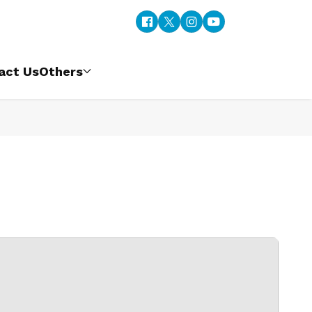
act Us
Others