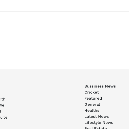
Bussiness News
Cricket
Featured
ith
General
 We
Healths
d
Latest News
uite
Lifestyle News
Real Estate