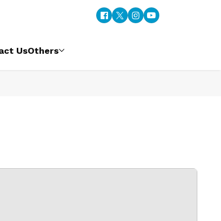
act Us
Others